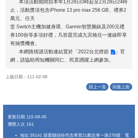
本項活動期間自本年1月28日0時起至2月28日24時
止，活動獎項包含iPhone 13 pro max 256 GB、禮券2
萬元、任天
堂 Switch主機加健身環、Garmin智慧腕錶及200元禮
券100份等多項好禮，凡答題完成九宮格任一連線即享
有抽獎機會。
本網路猜謎活動連結置於「
2022台北燈節
」官
網，請協助周知機關同仁、民眾踴躍上網參加。
上版日期：111-02-08
回上一頁
回最上面
:::
更新日期
115-08-05
瀏覽人次
161
地址:35141 苗栗縣頭份市忠孝里21鄰忠孝一路276號 電