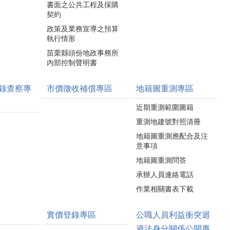
書面之公共工程及採購
契約
政策及業務宣導之預算
執行情形
苗栗縣頭份地政事務所
內部控制聲明書
錄查察專
市價徵收補償專區
地籍圖重測專區
近期重測範圍圖籍
重測地建號對照清冊
地籍圖重測應配合及注
意事項
地籍圖重測問答
承辦人員連絡電話
作業相關書表下載
實價登錄專區
公職人員利益衝突迴
避法身分關係公開專