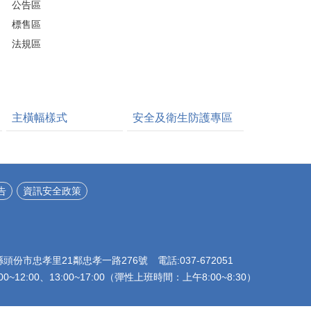
公告區
標售區
法規區
主橫幅樣式
安全及衛生防護專區
告
資訊安全政策
栗縣頭份市忠孝里21鄰忠孝一路276號 電話:037-672051
~12:00、13:00~17:00（彈性上班時間：上午8:00~8:30）