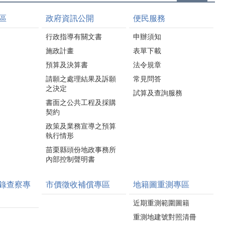
區
政府資訊公開
便民服務
行政指導有關文書
申辦須知
施政計畫
表單下載
預算及決算書
法令規章
請願之處理結果及訴願
常見問答
之決定
試算及查詢服務
書面之公共工程及採購
契約
政策及業務宣導之預算
執行情形
苗栗縣頭份地政事務所
內部控制聲明書
錄查察專
市價徵收補償專區
地籍圖重測專區
近期重測範圍圖籍
重測地建號對照清冊